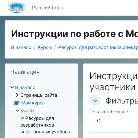
Перейти к основному содержанию
Русский ‎(ru)‎
Инструкции по работе с M
В начало
Курсы
Ресурсы для разработчиков элект
Блоки
Пропустить Навигация
Навигация
Инструкции
участники
В начало
Страницы сайта
Фильтры
Фильтр
Фильтры
Мои курсы
Курсы
Показать больше ...
Ресурсы для
С
разработчиков
электронных учебных