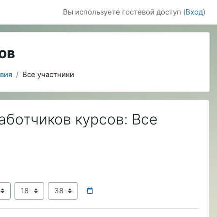
Вы используете гостевой доступ (
Вход
)
ов
вия
Все участники
аботчиков курсов: Все
д
Час
Минута