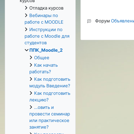
курсов
Отладка курсов
Вебинары по
Форум
Объявлен
работе с MOODLE
Инструкции по
работе с Moodle для
студентов
ППК_Moodle_2
Общее
Как начать
работать?
Как подготовить
модуль Введение?
Как подготовить
лекцию?
...овить и
провести семинар
или практическое
занятие?