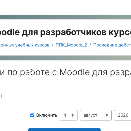
oodle для разработчиков курс
ронных учебных курсов
ППК_Moodle_2
Последние дейст
 по работе с Moodle для разр
ы
День
Месяц
Го
С
Включить