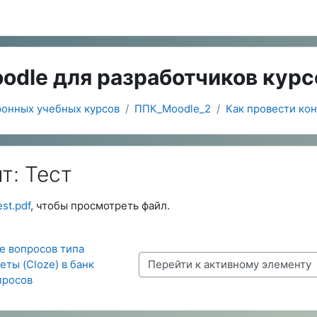
oodle для разработчиков курс
ронных учебных курсов
ППК_Moodle_2
Как провести ко
т: Тест
я завершения
est.pdf
, чтобы просмотреть файл.
е вопросов типа 
ты (Cloze) в банк 
Перейти к активному элементу
просов