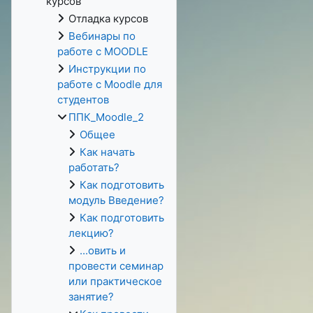
курсов
Отладка курсов
Вебинары по
работе с MOODLE
Инструкции по
работе с Moodle для
студентов
ППК_Moodle_2
Общее
Как начать
работать?
Как подготовить
модуль Введение?
Как подготовить
лекцию?
...овить и
провести семинар
или практическое
занятие?