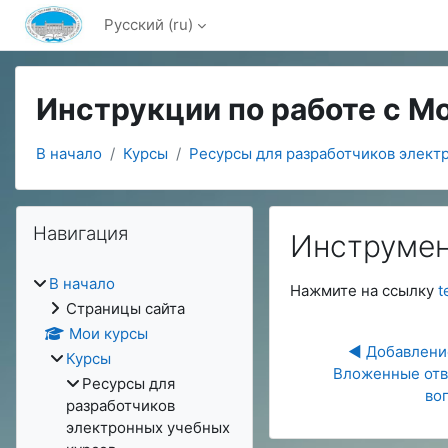
Перейти к основному содержанию
Русский ‎(ru)‎
Инструкции по работе с M
В начало
Курсы
Ресурсы для разработчиков элект
Блоки
Пропустить Навигация
Навигация
Инструмен
Требуемые услови
В начало
Нажмите на ссылку
t
Страницы сайта
Мои курсы
◀︎ Добавлени
Курсы
Вложенные отве
Ресурсы для
во
разработчиков
электронных учебных